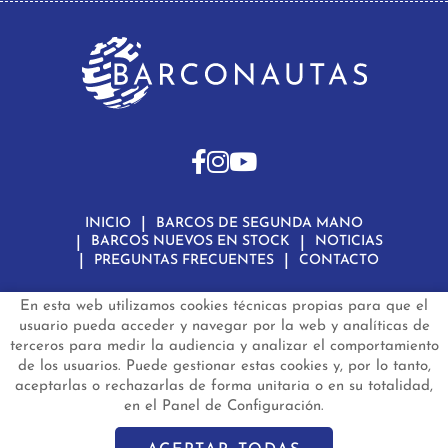
INICIO
BARCOS DE SEGUNDA MANO
BARCOS NUEVOS EN STOCK
NOTICIAS
PREGUNTAS FRECUENTES
CONTACTO
En esta web utilizamos cookies técnicas propias para que el
Aviso Legal
Política de Privacidad de Datos
Política de Cookies
Configuración de Cookies
usuario pueda acceder y navegar por la web y analíticas de
terceros para medir la audiencia y analizar el comportamiento
barconautas.com
© 2024 - Diseño y programación por
Edina.es
de los usuarios. Puede gestionar estas cookies y, por lo tanto,
aceptarlas o rechazarlas de forma unitaria o en su totalidad,
en el Panel de Configuración.