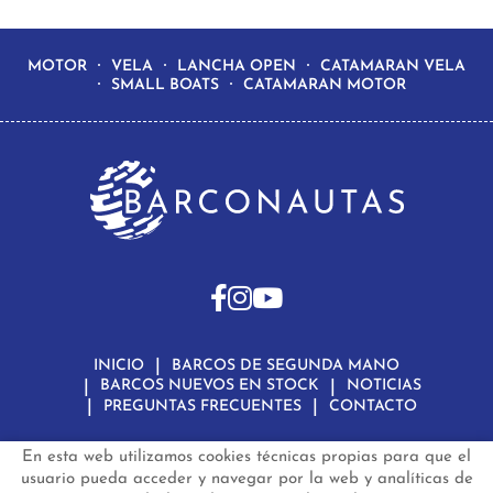
MOTOR
VELA
LANCHA OPEN
CATAMARAN VELA
SMALL BOATS
CATAMARAN MOTOR
INICIO
BARCOS DE SEGUNDA MANO
BARCOS NUEVOS EN STOCK
NOTICIAS
PREGUNTAS FRECUENTES
CONTACTO
En esta web utilizamos cookies técnicas propias para que el
Aviso Legal
Política de Privacidad de Datos
Política de Cookies
Configuración de Cookies
usuario pueda acceder y navegar por la web y analíticas de