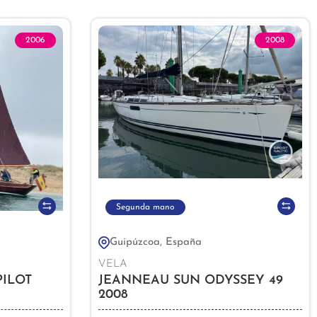
2006
2008
Segunda mano
Guipúzcoa, España
VELA
PILOT
JEANNEAU SUN ODYSSEY 49
2008