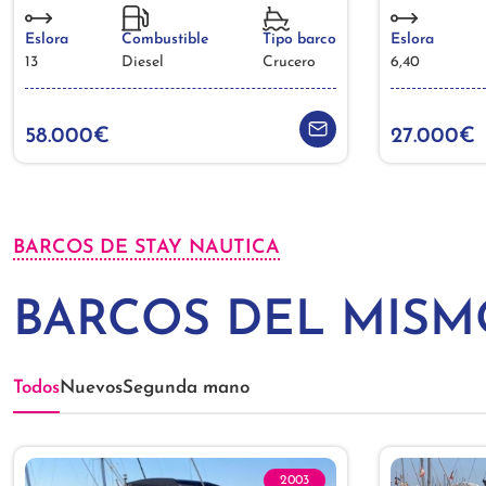
Eslora
Combustible
Tipo barco
Eslora
13
Diesel
Crucero
6,40
58.000€
27.000€
BARCOS DE STAY NAUTICA
BARCOS DEL MIS
Todos
Nuevos
Segunda mano
2003