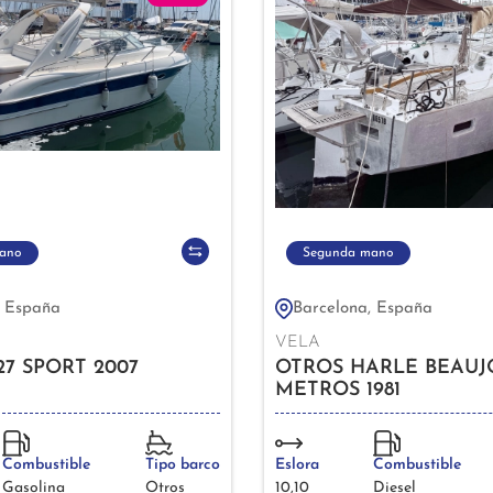
ano
Segunda mano
, España
Barcelona, España
VELA
27 SPORT 2007
OTROS HARLÉ BEAUJO
METROS 1981
Combustible
Tipo barco
Eslora
Combustible
Gasolina
Otros
10,10
Diesel