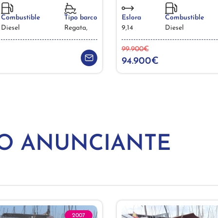
Combustible
Tipo barco
Eslora
Combustible
Diesel
Regata,
9,14
Diesel
99.900€
94.900€
MO ANUNCIANTE
2007