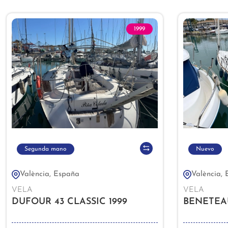
1999
Segunda mano
Nuevo
València, España
València,
VELA
VELA
DUFOUR 43 CLASSIC 1999
BENETEAU