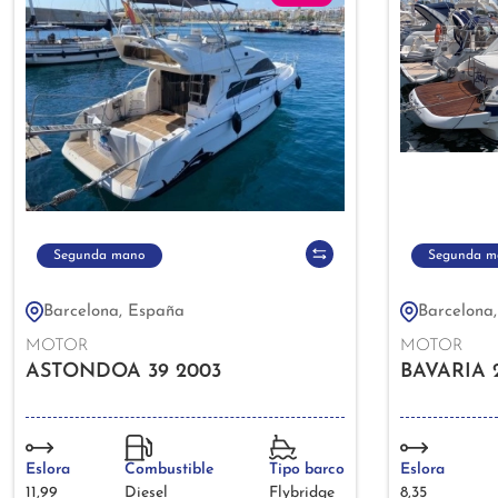
Segunda mano
Segunda m
Barcelona, España
Barcelona
MOTOR
MOTOR
ASTONDOA 39 2003
BAVARIA 
Eslora
Combustible
Tipo barco
Eslora
11,99
Diesel
Flybridge
8,35