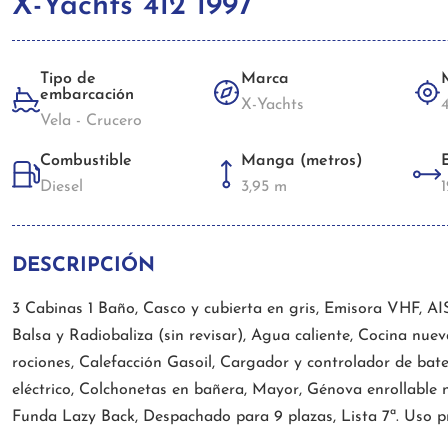
X-Yachts 412 1997
Tipo de
Marca
embarcación
X-Yachts
Vela - Crucero
Combustible
Manga (metros)
Diesel
3,95 m
DESCRIPCIÓN
3 Cabinas 1 Baño, Casco y cubierta en gris, Emisora VHF, AIS
Balsa y Radiobaliza (sin revisar), Agua caliente, Cocina nuev
rociones, Calefacción Gasoil, Cargador y controlador de ba
eléctrico, Colchonetas en bañera, Mayor, Génova enrollable
Funda Lazy Back, Despachado para 9 plazas, Lista 7ª. Uso p