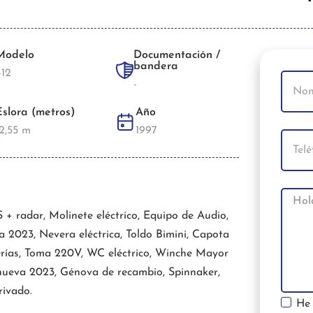
Modelo
Documentación /
bandera
412
-
Eslora (metros)
Año
12,55 m
1997
 + radar, Molinete eléctrico, Equipo de Audio,
a 2023, Nevera eléctrica, Toldo Bimini, Capota
terías, Toma 220V, WC eléctrico, Winche Mayor
 nueva 2023, Génova de recambio, Spinnaker,
rivado.
He 