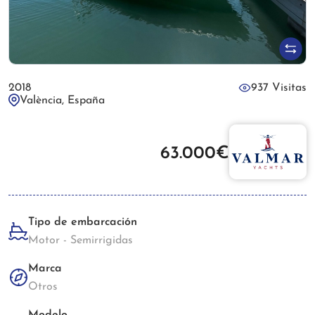
2018
937 Visitas
València, España
63.000€
Tipo de embarcación
Motor - Semirrigidas
Marca
Otros
Modelo