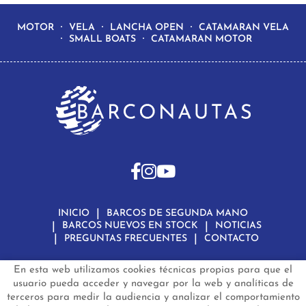
MOTOR
VELA
LANCHA OPEN
CATAMARAN VELA
SMALL BOATS
CATAMARAN MOTOR
INICIO
BARCOS DE SEGUNDA MANO
BARCOS NUEVOS EN STOCK
NOTICIAS
PREGUNTAS FRECUENTES
CONTACTO
En esta web utilizamos cookies técnicas propias para que el
Aviso Legal
Política de Privacidad de Datos
Política de Cookies
Configuración de Cookies
usuario pueda acceder y navegar por la web y analíticas de
terceros para medir la audiencia y analizar el comportamiento
barconautas.com
© 2024 - Diseño y programación por
Edina.es