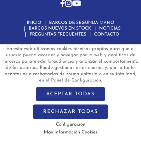
INICIO
BARCOS DE SEGUNDA MANO
BARCOS NUEVOS EN STOCK
NOTICIAS
PREGUNTAS FRECUENTES
CONTACTO
En esta web utilizamos cookies técnicas propias para que el
Aviso Legal
Política de Privacidad de Datos
Política de Cookies
Configuración de Cookies
usuario pueda acceder y navegar por la web y analíticas de
terceros para medir la audiencia y analizar el comportamiento
barconautas.com
© 2024 - Diseño y programación por
Edina.es
de los usuarios. Puede gestionar estas cookies y, por lo tanto,
aceptarlas o rechazarlas de forma unitaria o en su totalidad,
en el Panel de Configuración.
ACEPTAR TODAS
RECHAZAR TODAS
Configuración
Más Información Cookies