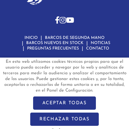
INICIO
BARCOS DE SEGUNDA MANO
BARCOS NUEVOS EN STOCK
NOTICIAS
PREGUNTAS FRECUENTES
CONTACTO
En esta web utilizamos cookies técnicas propias para que el
Aviso Legal
Política de Privacidad de Datos
Política de Cookies
Configuración de Cookies
usuario pueda acceder y navegar por la web y analíticas de
terceros para medir la audiencia y analizar el comportamiento
barconautas.com
© 2024 - Diseño y programación por
Edina.es
de los usuarios. Puede gestionar estas cookies y, por lo tanto,
aceptarlas o rechazarlas de forma unitaria o en su totalidad,
en el Panel de Configuración.
ACEPTAR TODAS
RECHAZAR TODAS