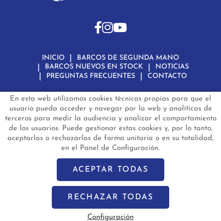
INICIO
BARCOS DE SEGUNDA MANO
BARCOS NUEVOS EN STOCK
NOTICIAS
PREGUNTAS FRECUENTES
CONTACTO
En esta web utilizamos cookies técnicas propias para que el
Aviso Legal
Política de Privacidad de Datos
Política de Cookies
Configuración de Cookies
usuario pueda acceder y navegar por la web y analíticas de
terceros para medir la audiencia y analizar el comportamiento
barconautas.com
© 2024 - Diseño y programación por
Edina.es
de los usuarios. Puede gestionar estas cookies y, por lo tanto,
aceptarlas o rechazarlas de forma unitaria o en su totalidad,
en el Panel de Configuración.
ACEPTAR TODAS
RECHAZAR TODAS
Configuración