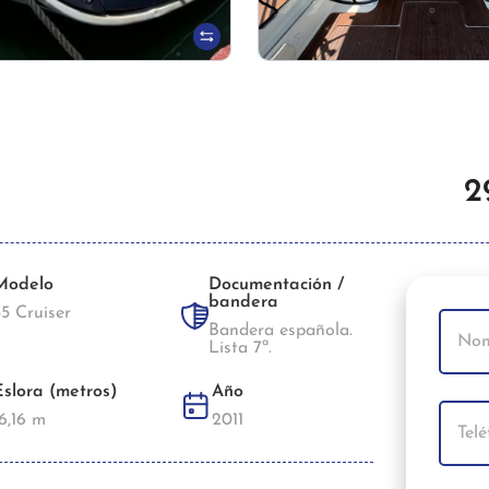
2
Modelo
Documentación /
bandera
55 Cruiser
Bandera española.
Lista 7ª.
Eslora (metros)
Año
6,16 m
2011