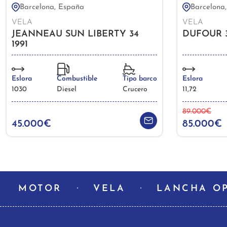
Barcelona, España
Barcelona
VELA
VELA
JEANNEAU SUN LIBERTY 34
DUFOUR 3
1991
Eslora
Combustible
Tipo barco
Eslora
1030
Diesel
Crucero
11,72
89.000€
45.000€
85.000€
MOTOR
VELA
LANCHA O