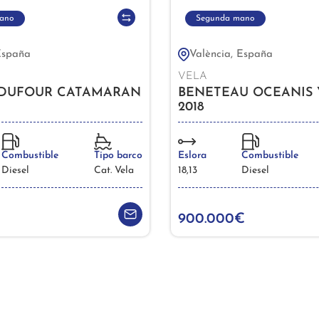
ano
Segunda mano
España
València, España
VELA
DUFOUR CATAMARAN
BENETEAU OCEANIS 
2018
Combustible
Tipo barco
Eslora
Combustible
Diesel
Cat. Vela
18,13
Diesel
€
900.000€