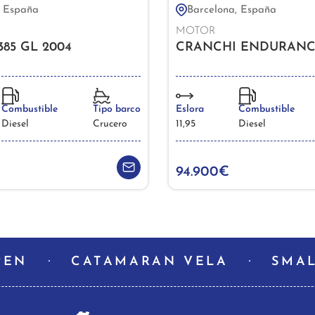
, España
Barcelona, España
MOTOR
85 GL 2004
CRANCHI ENDURANCE
Combustible
Tipo barco
Eslora
Combustible
Diesel
Crucero
11,95
Diesel
94.900€
PEN
CATAMARAN VELA
SMAL