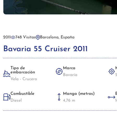
2011
748 Visitas
Barcelona, España
Bavaria 55 Cruiser 2011
Tipo de
Marca
embarcación
Bavaria
Vela - Crucero
Combustible
Manga (metros)
Diesel
4,76 m
1