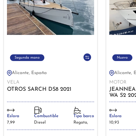
Segunda mano
Nuevo
Alicante, España
Alicante, 
VELA
MOTOR
OTROS SARCH DS8 2021
JEANNEAU
WA S2 20
Eslora
Combustible
Tipo barco
Eslora
7,99
Diesel
Regata,
10,93