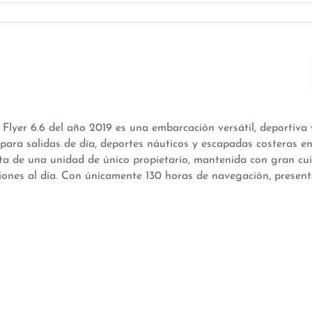
Flyer 6.6 del año 2019 es una embarcación versátil, deportiva 
 para salidas de día, deportes náuticos y escapadas costeras en
ta de una unidad de único propietario, mantenida con gran cu
siones al día. Con únicamente 130 horas de navegación, present
 y un uso muy moderado. Su diseño combina amplios espacios 
 cómoda y segura, y la reconocida calidad de construcción de