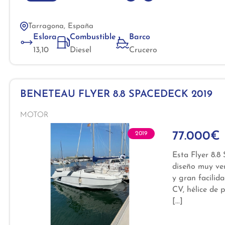
Tarragona, España
Eslora
Combustible
Barco
13,10
Diesel
Crucero
BENETEAU FLYER 8.8 SPACEDECK 2019
MOTOR
77.000€
2019
Esta Flyer 8.8
diseño muy ver
y gran facilid
CV, hélice de 
para salidas d
Su gran solári
embarcación en