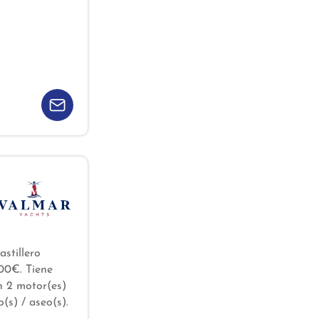
stillero
00€. Tiene
n 2 motor(es)
(s) / aseo(s).