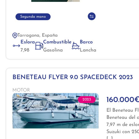
Segunda mano
Tarragona, España
Eslora
Combustible
Barco
7,98
Gasolina
Lancha
BENETEAU FLYER 9.0 SPACEDECK 2023
MOTOR
160.000
2023
El Beneteau F
Beneteau del a
7,97 m de esl
Suzuki con 250