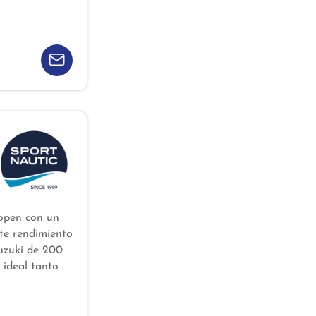
 open con un
nte rendimiento
Suzuki de 200
 ideal tanto
n de semana.
erten esta
dad.