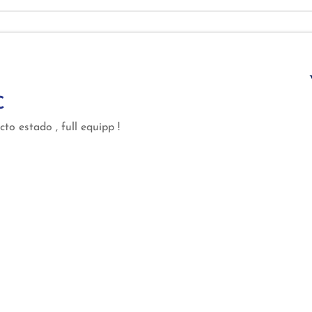
€
to estado , full equipp !