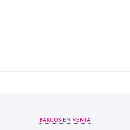
n Tarragona, España. Más datos, detalles, equipamiento y est
r 9 SPACEdeck en ocasión en venta los puedes encontrar más 
BARCOS EN VENTA