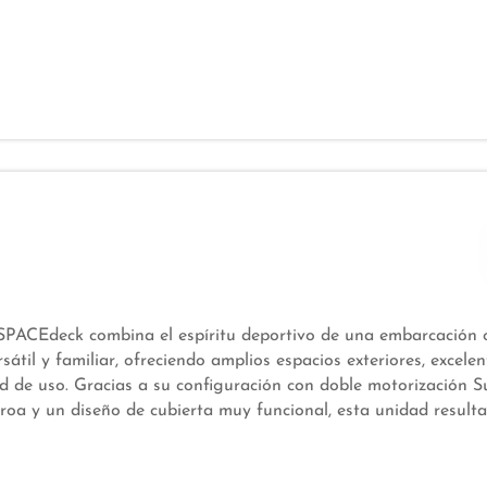
 SPACEdeck combina el espíritu deportivo de una embarcación
sátil y familiar, ofreciendo amplios espacios exteriores, excele
ad de uso. Gracias a su configuración con doble motorización 
proa y un diseño de cubierta muy funcional, esta unidad resulta
e día, deportes náuticos y fondeos, como para escapadas de fi
um, la plataforma de baño y las zonas sociales exteriores convi
 una opción perfecta para disfrutar del mar con total comodi