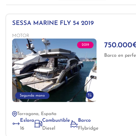
SESSA MARINE FLY 54 2019
MOTOR
750.000
2019
Barco en perfec
Segunda mano
Tarragona, España
Eslora
Combustible
Barco
16
Diesel
Flybridge