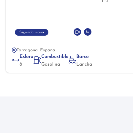
Está ubicado e
Beneteau Flye
Segunda mano
Tarragona, España
Eslora
Combustible
Barco
8
Gasolina
Lancha