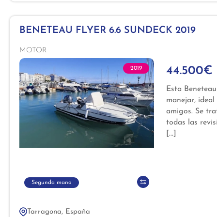
BENETEAU FLYER 6.6 SUNDECK 2019
MOTOR
44.500€
2019
Esta Beneteau 
manejar, ideal
amigos. Se tra
todas las revi
estado general
una navegación
Segunda mano
Tarragona, España