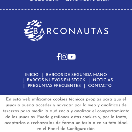
INICIO
BARCOS DE SEGUNDA MANO
BARCOS NUEVOS EN STOCK
NOTICIAS
PREGUNTAS FRECUENTES
CONTACTO
En esta web utilizamos cookies técnicas propias para que el
Aviso Legal
Política de Privacidad de Datos
Política de Cookies
Configuración de Cookies
usuario pueda acceder y navegar por la web y analíticas de
terceros para medir la audiencia y analizar el comportamiento
barconautas.com
© 2024 - Diseño y programación por
Edina.es
de los usuarios. Puede gestionar estas cookies y, por lo tanto,
aceptarlas o rechazarlas de forma unitaria o en su totalidad,
en el Panel de Configuración.