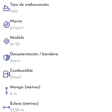
Tipo de embarcación
Vela
Marca
Jongert
Modelo
ds 25
Documentación / bandera
Acero
Combustible
Diesel
Manga (metros)
6 m
Eslora (metros)
23,59 m