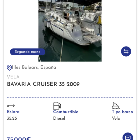
Segunda mano
Illes Balears, España
VELA
BAVARIA CRUISER 35 2009
Eslora
Combustible
Tipo barco
35,25
Diesel
Vela
75.000€