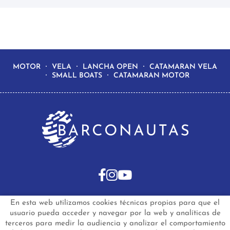
MOTOR
VELA
LANCHA OPEN
CATAMARAN VELA
SMALL BOATS
CATAMARAN MOTOR
En esta web utilizamos cookies técnicas propias para que el
INICIO
BARCOS DE SEGUNDA MANO
usuario pueda acceder y navegar por la web y analíticas de
BARCOS NUEVOS EN STOCK
NOTICIAS
terceros para medir la audiencia y analizar el comportamiento
PREGUNTAS FRECUENTES
CONTACTO