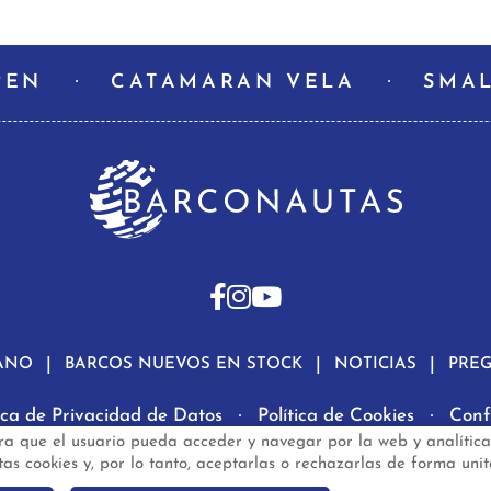
PEN
CATAMARAN VELA
SMAL
ANO
BARCOS NUEVOS EN STOCK
NOTICIAS
PRE
tica de Privacidad de Datos
Política de Cookies
Conf
ra que el usuario pueda acceder y navegar por la web y analítica
rconautas.com
© 2024 - Diseño y programación por
Edina
s cookies y, por lo tanto, aceptarlas o rechazarlas de forma unit