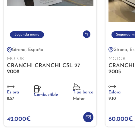
Segunda mano
Segunda m
Girona, España
Girona, E
MOTOR
MOTOR
CRANCHI CRANCHI CSL 27
CRANCHI
2008
2005
Eslora
Tipo barco
Eslora
Combustible
8,57
Motor
9,10
42.000€
60.000€