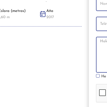
-
Eslora (metros)
Año
8,60 m
2017
He 