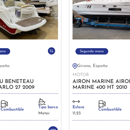
ano
Segunda mano
spaña
Girona, España
MOTOR
U BENETEAU
AIRON MARINE AIRO
RLO 27 2009
MARINE 400 HT 2010
Tipo barco
Eslora
Combustible
Combustible
Motor
11,23