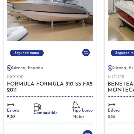
Segunda mano
Segunda m
Girona, España
Girona, E
MOTOR
MOTOR
FORMULA FORMULA 310 SS FX5
BENETEA
2011
MONTECA
Eslora
Tipo barco
Eslora
Combustible
9,30
Motor
8,53