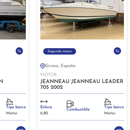
Segunda mano
Girona, España
MOTOR
N
JEANNEAU JEANNEAU LEADER
705 2002
Tipo barco
Eslora
Tipo barco
Combustible
Motor
6,80
Motor