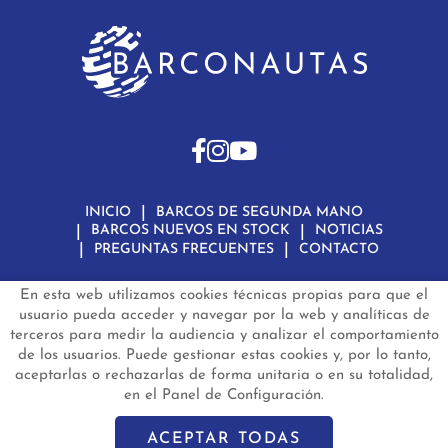
INICIO
BARCOS DE SEGUNDA MANO
BARCOS NUEVOS EN STOCK
NOTICIAS
PREGUNTAS FRECUENTES
CONTACTO
En esta web utilizamos cookies técnicas propias para que el
Aviso Legal
Política de Privacidad de Datos
Política de Cookies
Configuración de Cookies
usuario pueda acceder y navegar por la web y analíticas de
terceros para medir la audiencia y analizar el comportamiento
barconautas.com
© 2024 - Diseño y programación por
Edina.es
de los usuarios. Puede gestionar estas cookies y, por lo tanto,
aceptarlas o rechazarlas de forma unitaria o en su totalidad,
en el Panel de Configuración.
ACEPTAR TODAS