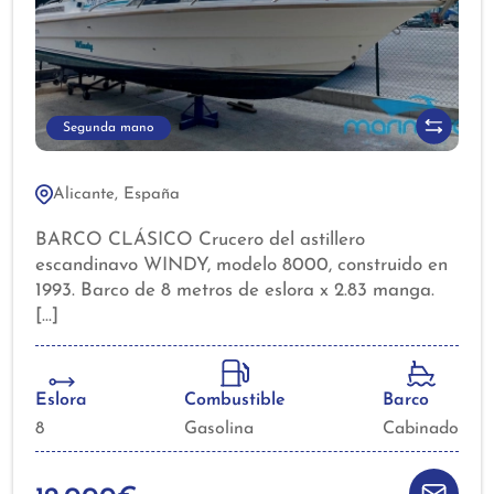
Segunda mano
Alicante, España
BARCO CLÁSICO Crucero del astillero
escandinavo WINDY, modelo 8000, construido en
1993. Barco de 8 metros de eslora x 2.83 manga.
Eslora y manga técnica: 7,47 X 2.68 2 motores
gasolina VOLVO PENTA 431B 2 x 150 CV (1994)
DOCUMENTACIÓN TODO AL DÍA!! Mejor
quedar y venir a verlo
Eslora
Combustible
Barco
8
Gasolina
Cabinado