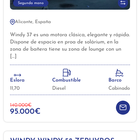
Segunda mano
Alicante, España
Windy 37 es una motora clásica, elegante y rápida.
Dispone de espacio en proa de solárium, en la
zona de bañera tiene su zona de lounge con un
espacioso sofá, con frigorífico en bañera para
mantener su bebida fría y disfrutar de la
experiencia al completo Dispone una zona interior
para descansar con salón, cocina, dos cabinas
Eslora
Combustible
Barco
dobles y un cuarto de baño completo.
11,70
Diesel
Cabinado
140.000€
95.000€