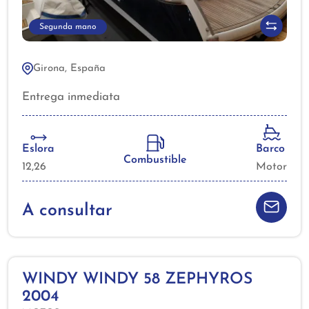
Segunda mano
Girona, España
Entrega inmediata
Eslora
Barco
Combustible
12,26
Motor
A consultar
WINDY WINDY 58 ZEPHYROS
2004