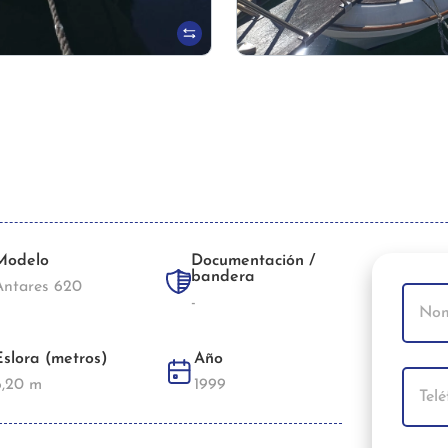
Modelo
Documentación /
bandera
Antares 620
-
Eslora (metros)
Año
6,20 m
1999