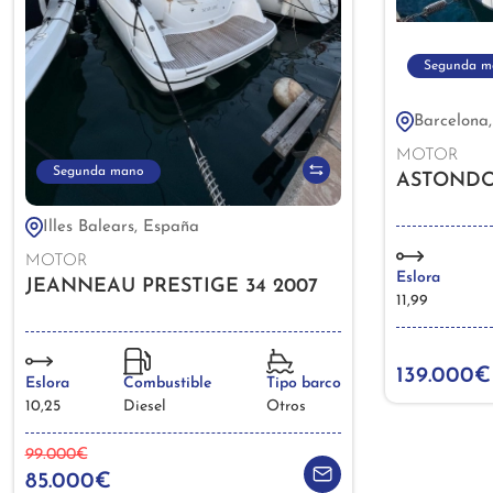
Segunda m
Barcelona
MOTOR
Segunda mano
ASTONDOA
Illes Balears, España
MOTOR
Eslora
JEANNEAU PRESTIGE 34 2007
11,99
139.000€
Eslora
Combustible
Tipo barco
10,25
Diesel
Otros
99.000€
85.000€