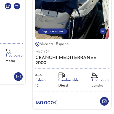
Segunda mano
Alicante, España
MOTOR
Tipo barco
CRANCHI MEDITERRANEE
Motor
2000
Eslora
Combustible
Tipo barco
15
Diesel
Lancha
180.000€