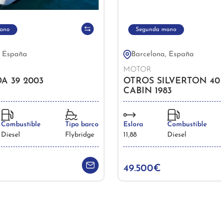
ano
Segunda mano
, España
Barcelona, España
MOTOR
 39 2003
OTROS SILVERTON 40
CABIN 1983
Combustible
Tipo barco
Eslora
Combustible
Diesel
Flybridge
11,88
Diesel
49.500€