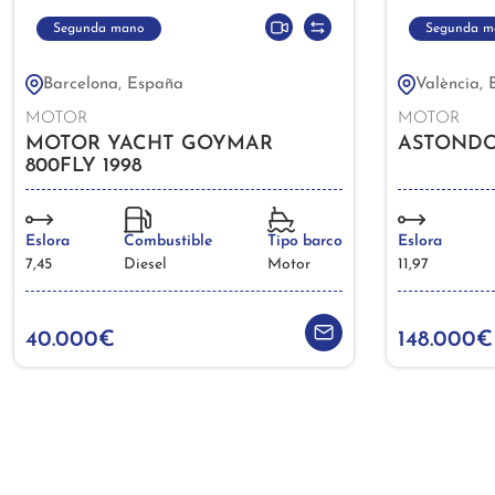
Segunda mano
Segunda m
Barcelona, España
València,
MOTOR
MOTOR
MOTOR YACHT GOYMAR
ASTONDO
800FLY 1998
Eslora
Combustible
Tipo barco
Eslora
7,45
Diesel
Motor
11,97
40.000€
148.000€