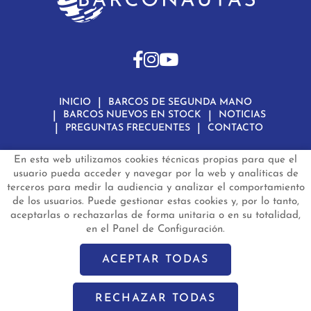
INICIO
BARCOS DE SEGUNDA MANO
BARCOS NUEVOS EN STOCK
NOTICIAS
PREGUNTAS FRECUENTES
CONTACTO
En esta web utilizamos cookies técnicas propias para que el
Aviso Legal
Política de Privacidad de Datos
Política de Cookies
Configuración de Cookies
usuario pueda acceder y navegar por la web y analíticas de
terceros para medir la audiencia y analizar el comportamiento
barconautas.com
© 2024 - Diseño y programación por
Edina.es
de los usuarios. Puede gestionar estas cookies y, por lo tanto,
aceptarlas o rechazarlas de forma unitaria o en su totalidad,
en el Panel de Configuración.
ACEPTAR TODAS
RECHAZAR TODAS