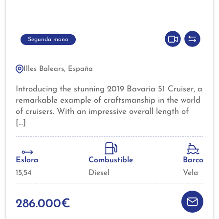
Segunda mano
Illes Balears, España
Introducing the stunning 2019 Bavaria 51 Cruiser, a
remarkable example of craftsmanship in the world
of cruisers. With an impressive overall length of
15.54 meters, this vessel is designed for both
comfort and performance on the water. The hull,
constructed from durable fiberglass, ensures a
smooth and stable ride, perfect for leisurely
Eslora
Combustible
Barco
cruising or adventurous voyages. This yacht boasts
15,54
Diesel
Vela
five well-appointed cabins, providing ample space
for family and friends to relax and enjoy their time
at sea. The thoughtful design maximizes comfort
286.000€
and functionality, making it an ideal choice for