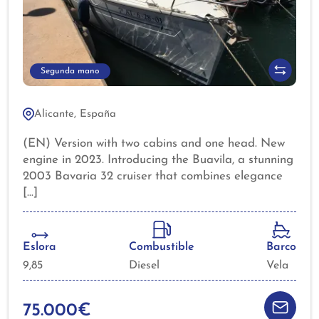
Segunda mano
Alicante, España
(EN) Version with two cabins and one head. New
engine in 2023. Introducing the Buavila, a stunning
2003 Bavaria 32 cruiser that combines elegance
with performance. This well-maintained vessel
boasts an overall length of 10.3 meters, providing
ample space for comfortable cruising. The
monohull design, crafted from durable fiberglass,
Eslora
Combustible
Barco
ensures stability and a smooth sailing experience.
9,85
Diesel
Vela
Equipped with a powerful 29 hp Volvo Penta D1-30
inboard engine, the Buavila is ready for your next
adventure. The electric windlass enhances
75.000€