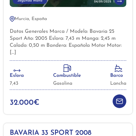
Segunda mano
Murcia, España
Datos Generales Marca / Modelo: Bavaria 25
Sport Año: 2005 Eslora: 7,43 m Manga: 2,45 m
Calado: 0,50 m Bandera: Española Motor Motor:
Volvo Penta 5.0 GXI gasolina 270 cv Horas: 280
Bomba de gasolina nueva en octubre 2025
Electrónica/Navegación GPS/Plotter Raymarine
Flaps Radio VHF Compás Equipamiento de
Eslora
Combustible
Barco
Cubierta Plataforma de baño en teca con escalera
7,43
Gasolina
Lancha
Toldo bimini Asientos en bañera Mesa en bañera
Colchonetas solárium proa Molinete eléctrico de
ancla con cofre Ducha en popa Equipamiento
32.000€
Interior Salón con sofá en U y mesa convertible
Cocina con fregadero, fogones y nevera Armarios
de estiba Camarote popa tipo conejera Baño con
lavabo y WC marino Equipo de música Baterías
BAVARIA 33 SPORT 2008