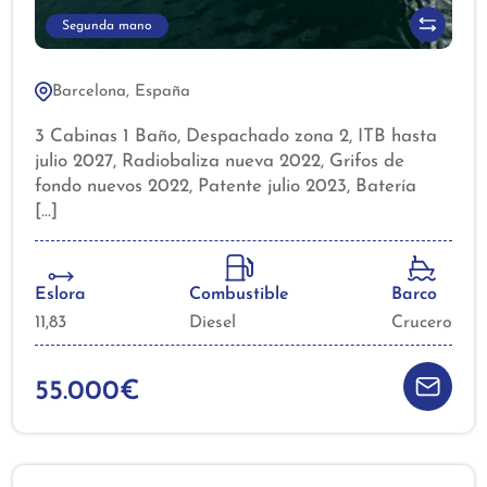
Segunda mano
Barcelona, España
3 Cabinas 1 Baño, Despachado zona 2, ITB hasta
julio 2027, Radiobaliza nueva 2022, Grifos de
fondo nuevos 2022, Patente julio 2023, Batería
arranque nueva 2022, 2 Baterías servicio 2 x 680
Amp, Codo escape Volvo nuevo 2019,
Reconstrucción silencioso escape (acero) 2022,
Cambio retenes saildrive (2023), Molinete ancla
Eslora
Combustible
Barco
Lowrance Horizon 1500W, Ancla Delta 16 Kg,
11,83
Diesel
Crucero
Quita-vueltas ancla (2023), Hélice plegable 3
palas Flex-O-Fold, Pulido hélice (2023), ,
Electrónica Raymarine, GPS Plotter + Exterior,
55.000€
Emisora VHF, Equipo de viento, Sonda +
corredera, Piloto automático ST4000, Calentador
agua dual (220V + circuito agua motor), Bomba
achique (2023), Foco cubierta (2022), Luces