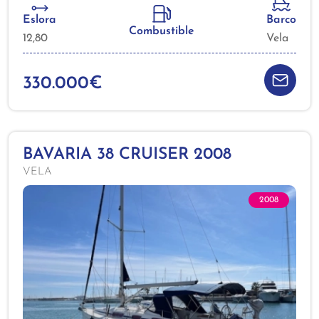
Eslora
Barco
Combustible
12,80
Vela
330.000€
BAVARIA 38 CRUISER 2008
VELA
2008