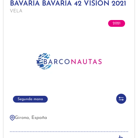
BAVARIA BAVARIA 42 VISION 2021
alcance y bicolor led, 2 Génovas enrollables, Dos
VELA
mayores, Spy (como nuevo), Asimétrico (como
nuevo), Tangón, Lassy Bag y Lazzi jacks (2023),
2021
Bimini nuevo acero y lona (2023), Funda piel
rueda nueva (2023), 6 defensas azules (2023),
Cabo enrollador génova nuevo (2023), Cocina gas
con horno, Nevera eléctrica.
Segunda mano
Girona, España