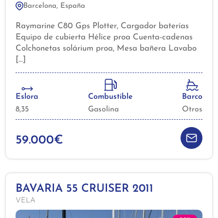
Barcelona, España
de manejo, ideal para salidas familiares,
escapadas de fin de semana o incluso travesías.
Raymarine C80 Gps Plotter, Cargador baterías
Equipo de cubierta Hélice proa Cuenta-cadenas
Colchonetas solárium proa, Mesa bañera Lavabo
exterior, Solárium popa, Plataforma baño grande,
Lona fondeo/camper, Ducha en popa, Teca en
bañera. Cocina eléctrica, Agua caliente, Nevera
eléctrica int/ext., Salón convertible, Equipo de
Eslora
Combustible
Barco
Audio. Documentación Al día. Mantenimiento Al
8,35
Gasolina
Otros
día, Muy buen estado.
59.000€
BAVARIA 55 CRUISER 2011
VELA