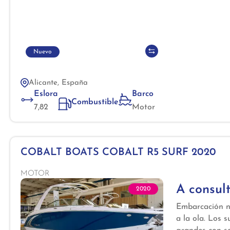
Nuevo
Alicante, España
Eslora
Barco
Combustible
7,82
Motor
COBALT BOATS COBALT R5 SURF 2020
MOTOR
A consul
2020
Embarcación nu
a la ola. Los 