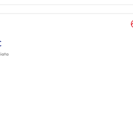
€
iata