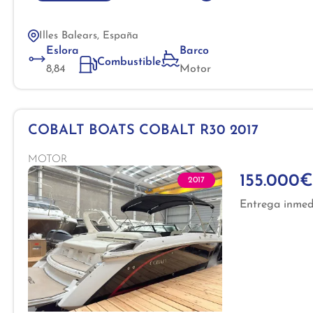
Illes Balears, España
Eslora
Barco
Combustible
8,84
Motor
COBALT BOATS COBALT R30 2017
MOTOR
155.000€
2017
Entrega inmed