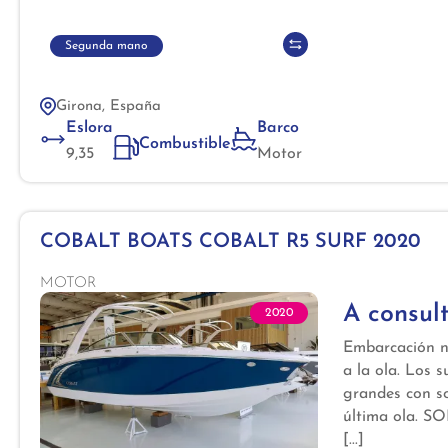
Segunda mano
Girona, España
Eslora
Barco
Combustible
9,35
Motor
COBALT BOATS COBALT R5 SURF 2020
MOTOR
A consul
2020
Embarcación nu
a la ola. Los 
grandes con s
última ola. 