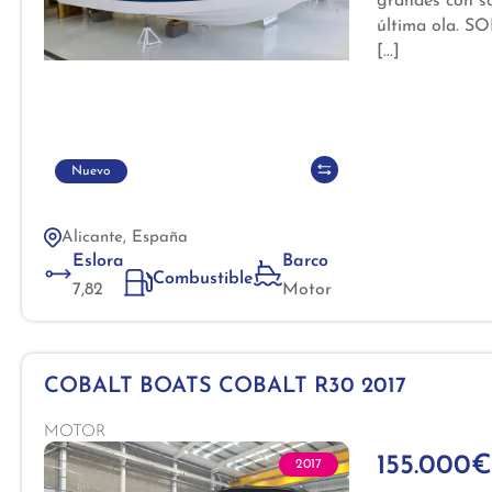
grandes con s
última ola. 
Nuevo
Alicante, España
Eslora
Barco
Combustible
7,82
Motor
COBALT BOATS COBALT R30 2017
MOTOR
155.000€
2017