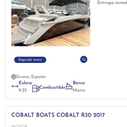
Entrega inmed
Segunda mano
Girona, España
Eslora
Barco
Combustible
9,35
Motor
COBALT BOATS COBALT R30 2017