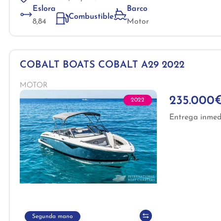
Eslora
Barco
Combustible
8,84
Motor
COBALT BOATS COBALT A29 2022
MOTOR
235.000
2022
Entrega inmed
Segunda mano