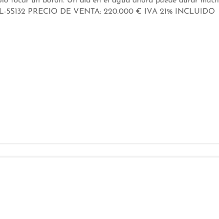
olo tocar un botón. Un día en el agua ahora puede durar muc
SOL-5S132 PRECIO DE VENTA: 220.000 € IVA 21% INCLUIDO