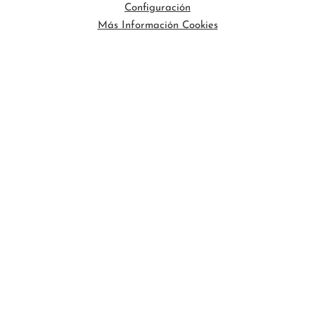
Configuración
Más Información Cookies
Vela
Motor
Segunda Mano
Nuevo
INICIO
BARCOS DE SEGUNDA MANO
BARCOS NUEVOS EN STOCK
NOTICIAS
PREGUNTAS FRECUENTES
CONTACTO
Aviso Legal
Política de Privacidad de Datos
Política de Cookies
Configuración de Cookies
barconautas.com
© 2024 - Diseño y programación por
Edina.es