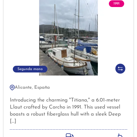
1991
Segunda mano
Alicante, España
Introducing the charming "Titiana," a 6.01-meter
Llaut crafted by Corcho in 1991. This used vessel
boasts a robust fiberglass hull with a sleek Deep
Vee shape, ensuring stability and performance on
the water. Powered by a reliable 30 hp Nanni
diesel engine, it features a direct drive system and