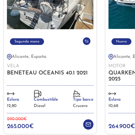
Segunda mano
Nuevo
Alicante, España
Alicante, 
VELA
MOTOR
BENETEAU OCEANIS 40.1 2021
QUARKEN
2025
Eslora
Combustible
Tipo barco
Eslora
12,80
Diesel
Crucero
10,68
290.000€
265.000€
264.900€