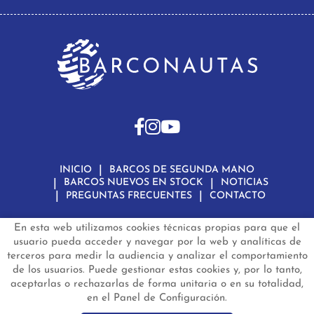
INICIO
BARCOS DE SEGUNDA MANO
BARCOS NUEVOS EN STOCK
NOTICIAS
PREGUNTAS FRECUENTES
CONTACTO
En esta web utilizamos cookies técnicas propias para que el
Aviso Legal
Política de Privacidad de Datos
Política de Cookies
Configuración de Cookies
usuario pueda acceder y navegar por la web y analíticas de
terceros para medir la audiencia y analizar el comportamiento
barconautas.com
© 2024 - Diseño y programación por
Edina.es
de los usuarios. Puede gestionar estas cookies y, por lo tanto,
aceptarlas o rechazarlas de forma unitaria o en su totalidad,
en el Panel de Configuración.