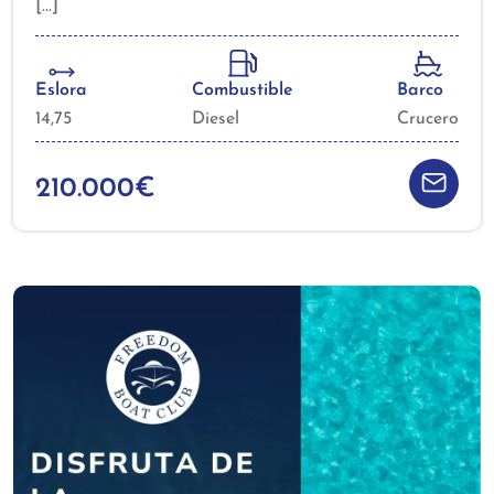
Jeanneau Sun Odyssey 49 de ocasión, este modelo
destaca por su excelente equilibrio entre
prestaciones de crucero de altura y comodidad a
bordo, siendo una opción ideal tanto para largas
Eslora
Combustible
Barco
travesías como para disfrutar de la navegación
14,75
Diesel
Crucero
costera con garantías.
210.000€