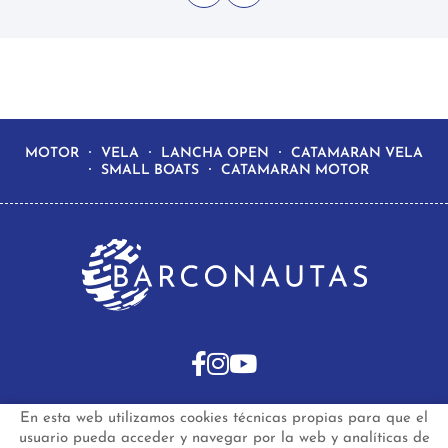
MOTOR
VELA
LANCHA OPEN
CATAMARAN VELA
SMALL BOATS
CATAMARAN MOTOR
En esta web utilizamos cookies técnicas propias para que el
INICIO
BARCOS DE SEGUNDA MANO
usuario pueda acceder y navegar por la web y analíticas de
BARCOS NUEVOS EN STOCK
NOTICIAS