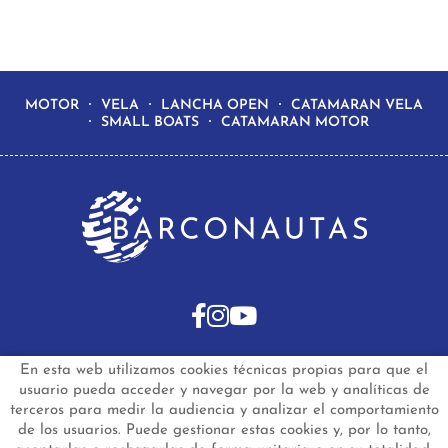
MOTOR
VELA
LANCHA OPEN
CATAMARAN VELA
SMALL BOATS
CATAMARAN MOTOR
En esta web utilizamos cookies técnicas propias para que el
INICIO
BARCOS DE SEGUNDA MANO
usuario pueda acceder y navegar por la web y analíticas de
BARCOS NUEVOS EN STOCK
NOTICIAS
terceros para medir la audiencia y analizar el comportamiento
PREGUNTAS FRECUENTES
CONTACTO
de los usuarios. Puede gestionar estas cookies y, por lo tanto,