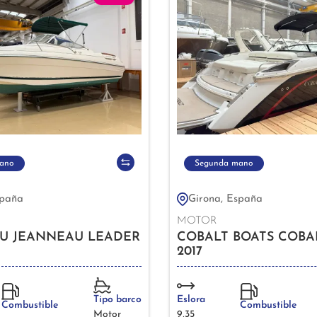
ano
Segunda mano
spaña
Girona, España
MOTOR
U JEANNEAU LEADER
COBALT BOATS COBA
2017
Tipo barco
Eslora
Combustible
Combustible
Motor
9,35