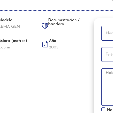
Modelo
Documentación /
bandera
LEMA GEN
-
Eslora (metros)
Año
6,65 m
2005
He 