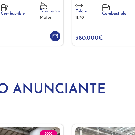
Tipo barco
Eslora
Combustible
Combustible
Motor
11,70
380.000€
MO ANUNCIANTE
2002