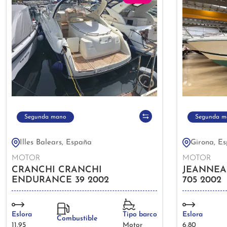
Segunda mano
Segunda m
Illes Balears, España
Girona, E
MOTOR
MOTOR
CRANCHI CRANCHI
JEANNEA
ENDURANCE 39 2002
705 2002
Eslora
Tipo barco
Eslora
Combustible
11,95
Motor
6,80