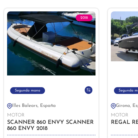
2018
Segunda mano
Segunda m
Illes Balears, España
Girona, E
MOTOR
MOTOR
SCANNER 860 ENVY SCANNER
REGAL RE
860 ENVY 2018