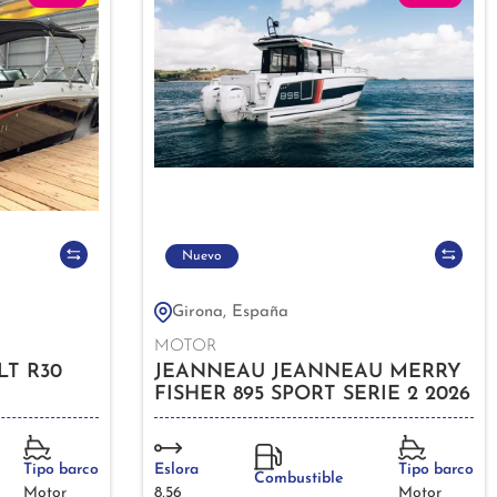
Nuevo
Girona, España
MOTOR
LT R30
JEANNEAU JEANNEAU MERRY
FISHER 895 SPORT SERIE 2 2026
Tipo barco
Eslora
Tipo barco
Combustible
Motor
8,56
Motor