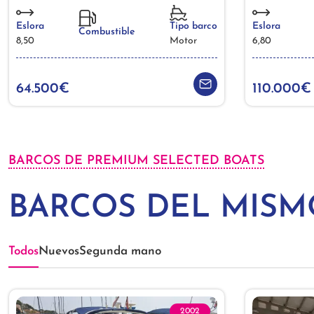
Eslora
Tipo barco
Eslora
Combustible
8,50
Motor
6,80
64.500€
110.000€
BARCOS DE PREMIUM SELECTED BOATS
BARCOS DEL MIS
Todos
Nuevos
Segunda mano
2002